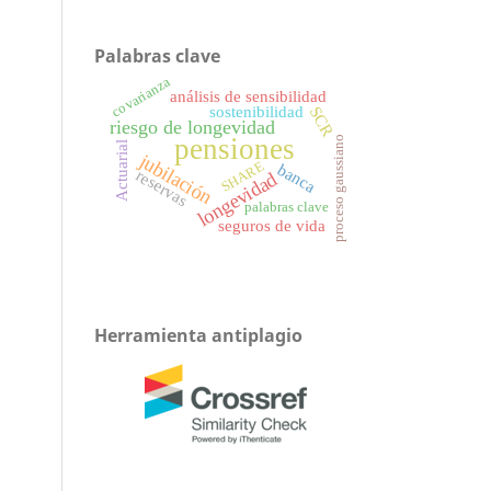
Palabras clave
covarianza
análisis de sensibilidad
sostenibilidad
SCR
riesgo de longevidad
pensiones
proceso gaussiano
Actuarial
jubilación
SHARE
banca
reservas
longevidad
palabras clave
seguros de vida
Herramienta antiplagio